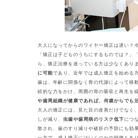
大人になってからのワイヤー矯正は遅い？
「矯正は子どものうちにするものでは？」
ら、矯正治療を迷っている方は少なくあり
に可能
であり、近年では成人矯正を始める
歯は、年齢に関係なく骨の代謝によって移
続的な力をかけ、周囲の骨の吸収と再生を
や歯周組織が健康であれば、何歳からでも
大人の矯正には、見た目の改善だけでなく
しが減り、
虫歯や歯周病のリスク低下
につ
散され、歯のすり減りや破折の予防にも効
一方で、成人矯正にはいくつかの特徴もあ