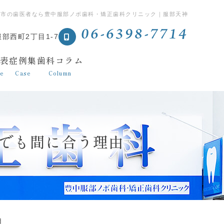
中市の歯医者なら豊中服部ノボ歯科・矯正歯科クリニック｜服部天神
06-6398-7714
部西町2丁目1-7
表
症例集
歯科コラム
ce
Case
Column
でも間に合う理由
由