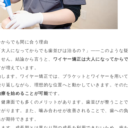
今からでも間に合う理由
「大人になってからでも歯並びは治るの？」——このような
ません。結論から言うと、
ワイヤー矯正は大人になってから
方が増えています。
動します。ワイヤー矯正では、ブラケットとワイヤーを用い
繰り返しながら、理想的な位置へと動かしていきます。その
治療を始めることが可能
です。
、健康面でも多くのメリットがあります。歯並びが整うこと
ながります。また、噛み合わせが改善されることで、歯への
果が期待できます。
ります。成長期とは異なり顎の成長を利用できないため、歯