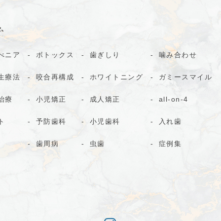
ム
べニア
ボトックス
歯ぎしり
噛み合わせ
生療法
咬合再構成
ホワイトニング
ガミースマイル
治療
小児矯正
成人矯正
all-on-4
ト
予防歯科
小児歯科
入れ歯
歯周病
虫歯
症例集