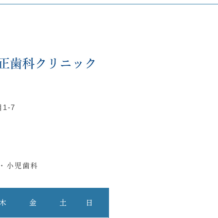
1-7
・小児歯科
木
金
土
日