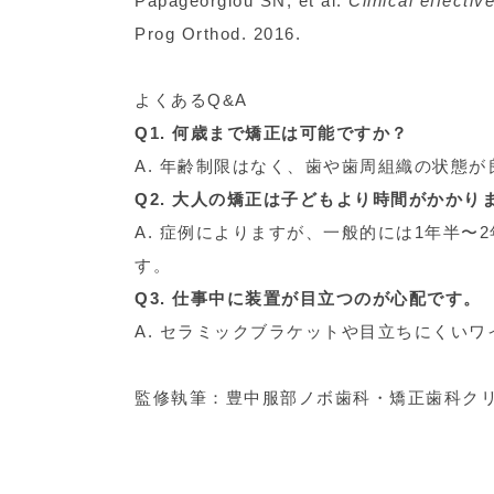
Papageorgiou SN, et al.
Clinical effecti
Prog Orthod. 2016.
よくあるQ&A
Q1. 何歳まで矯正は可能ですか？
A. 年齢制限はなく、歯や歯周組織の状態
Q2. 大人の矯正は子どもより時間がかかり
A. 症例によりますが、一般的には1年半
す。
Q3. 仕事中に装置が目立つのが心配です。
A. セラミックブラケットや目立ちにくい
監修執筆：豊中服部ノボ歯科・矯正歯科ク