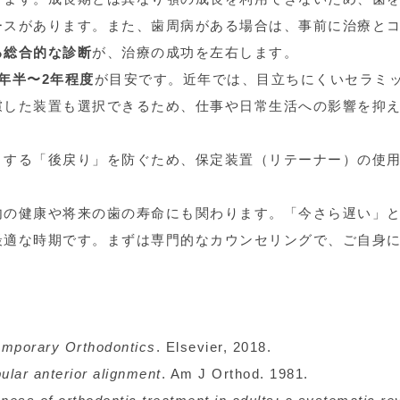
ースがあります。また、歯周病がある場合は、事前に治療と
る総合的な診断
が、治療の成功を左右します。
1年半〜2年程度
が目安です。近年では、目立ちにくいセラミ
慮した装置も選択できるため、仕事や日常生活への影響を抑
とする「後戻り」を防ぐため、保定装置（リテーナー）の使
内の健康や将来の歯の寿命にも関わります。「今さら遅い」
最適な時期です。まずは専門的なカウンセリングで、ご自身
。
）
mporary Orthodontics
. Elsevier, 2018.
ular anterior alignment
. Am J Orthod. 1981.