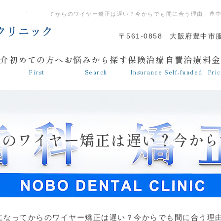
大人になってからのワイヤー矯正は遅い？今からでも間に合う理由｜豊
〒561-0858
大阪府豊中市服
紹介
初めての方へ
お悩みから探す
保険治療
自費治療
料金
First
Search
Insurance
Self-funded
Pri
らのワイヤー矯正は遅い？今から
になってからのワイヤー矯正は遅い？今からでも間に合う理