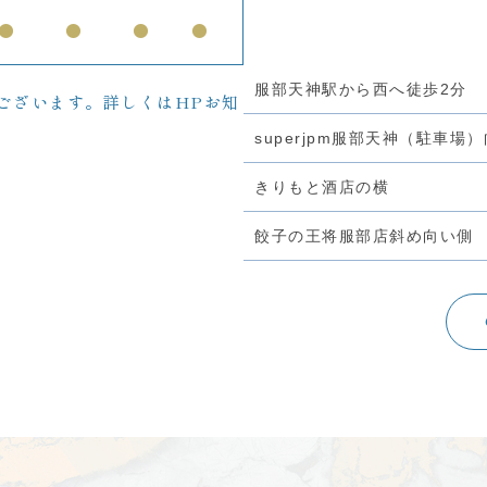
●
●
●
●
服部天神駅から西へ徒歩2分
ございます。詳しくはHPお知
superjpm服部天神（駐車場
きりもと酒店の横
餃子の王将服部店斜め向い側