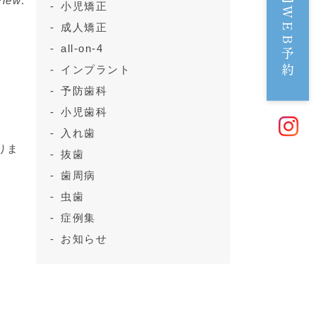
view
.
小児矯正
WEB予約
成人矯正
all-on-4
インプラント
予防歯科
小児歯科
入れ歯
りま
抜歯
歯周病
虫歯
症例集
お知らせ