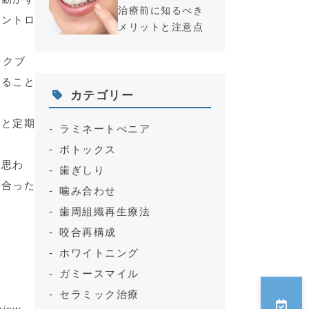
治療前に知るべき
コントロ
メリットと注意点
ックブ
えること
カテゴリー
用と定期
ラミネートべニア
ボトックス
と思わ
歯ぎしり
に合った
噛み合わせ
歯周組織再生療法
咬合再構成
ホワイトニング
ガミースマイル
セラミック治療