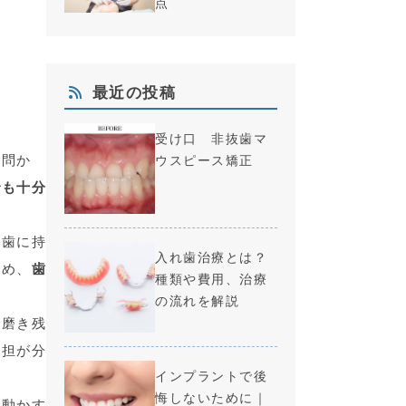
点
最近の投稿
受け口 非抜歯マ
疑問か
ウスピース矯正
でも十分
て歯に持
入れ歯治療とは？
ため、
歯
種類や費用、治療
の流れを解説
で磨き残
負担が分
インプラントで後
悔しないために｜
を動かす