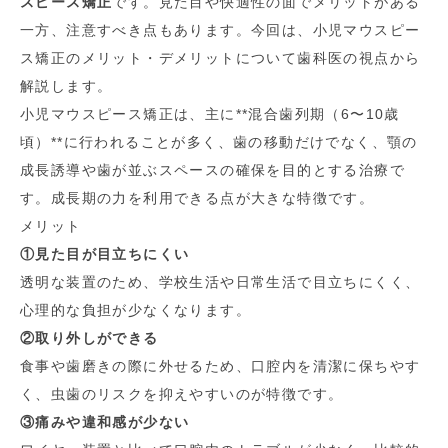
スピース矯正
です。見た目や快適性の面でメリットがある
一方、注意すべき点もあります。今回は、小児マウスピー
ス矯正のメリット・デメリットについて歯科医の視点から
解説します。
小児マウスピース矯正は、主に**混合歯列期（6〜10歳
頃）**に行われることが多く、歯の移動だけでなく、顎の
成長誘導や歯が並ぶスペースの確保を目的とする治療で
す。成長期の力を利用できる点が大きな特徴です。
メリット
①見た目が目立ちにくい
透明な装置のため、学校生活や日常生活で目立ちにくく、
心理的な負担が少なくなります。
②取り外しができる
食事や歯磨きの際に外せるため、口腔内を清潔に保ちやす
く、虫歯のリスクを抑えやすいのが特徴です。
③痛みや違和感が少ない