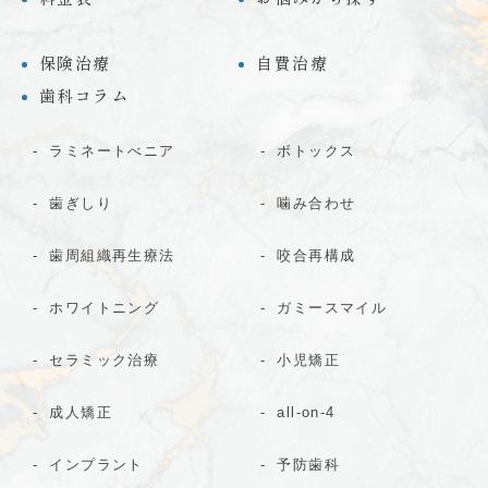
保険治療
自費治療
歯科コラム
ラミネートべニア
ボトックス
歯ぎしり
噛み合わせ
歯周組織再生療法
咬合再構成
ホワイトニング
ガミースマイル
セラミック治療
小児矯正
成人矯正
all-on-4
インプラント
予防歯科