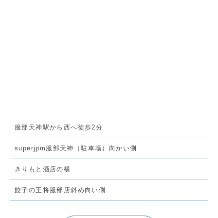
服部天神駅から西へ徒歩2分
superjpm服部天神（駐車場）向かい側
きりもと酒店の横
餃子の王将服部店斜め向い側