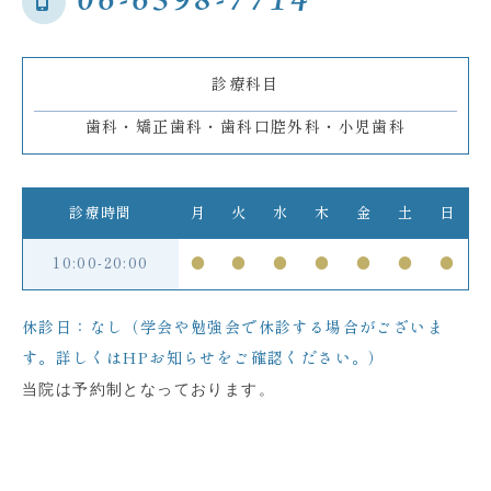
06-6398-7714
診療科目
歯科・矯正歯科・歯科口腔外科・小児歯科
診療時間
月
火
水
木
金
土
日
10:00-20:00
●
●
●
●
●
●
●
休診日：なし（学会や勉強会で休診する場合がございま
す。詳しくはHPお知らせをご確認ください。）
当院は予約制となっております。