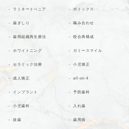
ラミネートべニア
ボトックス
歯ぎしり
噛み合わせ
歯周組織再生療法
咬合再構成
ホワイトニング
ガミースマイル
セラミック治療
小児矯正
成人矯正
all-on-4
インプラント
予防歯科
小児歯科
入れ歯
抜歯
歯周病