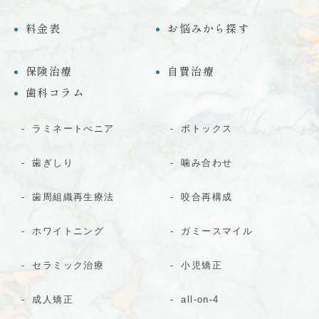
料金表
お悩みから探す
保険治療
自費治療
歯科コラム
ラミネートべニア
ボトックス
歯ぎしり
噛み合わせ
歯周組織再生療法
咬合再構成
ホワイトニング
ガミースマイル
セラミック治療
小児矯正
成人矯正
all-on-4