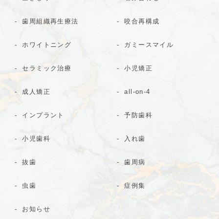
歯周組織再生療法
咬合再構成
ホワイトニング
ガミースマイル
セラミック治療
小児矯正
成人矯正
all-on-4
インプラント
予防歯科
小児歯科
入れ歯
抜歯
歯周病
虫歯
症例集
お知らせ