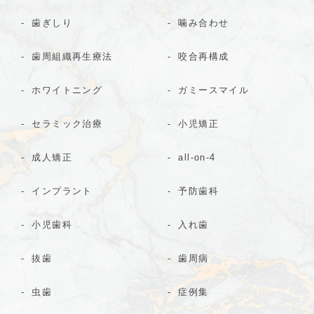
歯ぎしり
噛み合わせ
歯周組織再生療法
咬合再構成
ホワイトニング
ガミースマイル
セラミック治療
小児矯正
成人矯正
all-on-4
インプラント
予防歯科
小児歯科
入れ歯
抜歯
歯周病
虫歯
症例集