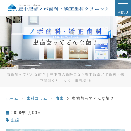
MENU
虫歯菌ってどんな菌？
虫歯菌ってどんな菌？｜豊中市の歯医者なら豊中服部ノボ歯科・矯
正歯科クリニック｜服部天神
ホーム
歯科コラム
虫歯
虫歯菌ってどんな菌？
2026年2月09日
虫歯