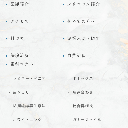
医師紹介
クリニック紹介
アクセス
初めての方へ
料金表
お悩みから探す
保険治療
自費治療
歯科コラム
ラミネートべニア
ボトックス
歯ぎしり
噛み合わせ
歯周組織再生療法
咬合再構成
ホワイトニング
ガミースマイル