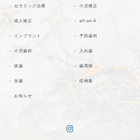
セラミック治療
小児矯正
成人矯正
all-on-4
インプラント
予防歯科
小児歯科
入れ歯
抜歯
歯周病
虫歯
症例集
お知らせ