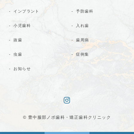
インプラント
予防歯科
小児歯科
入れ歯
抜歯
歯周病
虫歯
症例集
お知らせ
© 豊中服部ノボ歯科・矯正歯科クリニック