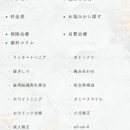
料金表
お悩みから探す
保険治療
自費治療
歯科コラム
ラミネートべニア
ボトックス
歯ぎしり
噛み合わせ
歯周組織再生療法
咬合再構成
ホワイトニング
ガミースマイル
セラミック治療
小児矯正
成人矯正
all-on-4