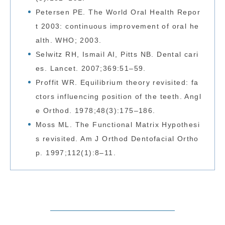
Petersen PE. The World Oral Health Repor
t 2003: continuous improvement of oral he
alth. WHO; 2003.
Selwitz RH, Ismail AI, Pitts NB. Dental cari
es. Lancet. 2007;369:51–59.
Proffit WR. Equilibrium theory revisited: fa
ctors influencing position of the teeth. Angl
e Orthod. 1978;48(3):175–186.
Moss ML. The Functional Matrix Hypothesi
s revisited. Am J Orthod Dentofacial Ortho
p. 1997;112(1):8–11.