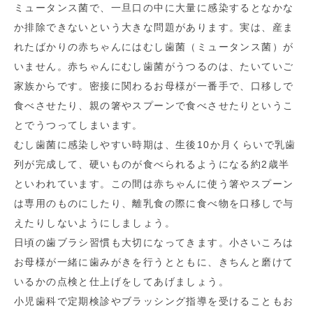
ミュータンス菌で、一旦口の中に大量に感染するとなかな
か排除できないという大きな問題があります。実は、産ま
れたばかりの赤ちゃんにはむし歯菌（ミュータンス菌）が
いません。赤ちゃんにむし歯菌がうつるのは、たいていご
家族からです。密接に関わるお母様が一番手で、口移しで
食べさせたり、親の箸やスプーンで食べさせたりというこ
とでうつってしまいます。
むし歯菌に感染しやすい時期は、生後10か月くらいで乳歯
列が完成して、硬いものが食べられるようになる約2歳半
といわれています。この間は赤ちゃんに使う箸やスプーン
は専用のものにしたり、離乳食の際に食べ物を口移しで与
えたりしないようにしましょう。
日頃の歯ブラシ習慣も大切になってきます。小さいころは
お母様が一緒に歯みがきを行うとともに、きちんと磨けて
いるかの点検と仕上げをしてあげましょう。
小児歯科で定期検診やブラッシング指導を受けることもお