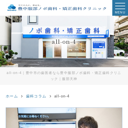
MENU
all-on-4
all-on-4｜豊中市の歯医者なら豊中服部ノボ歯科・矯正歯科クリニ
ック｜服部天神
ホーム
歯科コラム
all-on-4