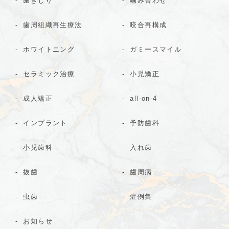
歯ぎしり
噛み合わせ
歯周組織再生療法
咬合再構成
ホワイトニング
ガミースマイル
セラミック治療
小児矯正
成人矯正
all-on-4
インプラント
予防歯科
小児歯科
入れ歯
抜歯
歯周病
虫歯
症例集
お知らせ